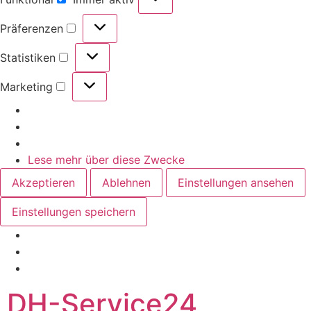
Funktional
Präferenzen
Präferenzen
Statistiken
Statistiken
Marketing
Marketing
Lese mehr über diese Zwecke
Akzeptieren
Ablehnen
Einstellungen ansehen
Einstellungen speichern
Zum
DH-Service24
Inhalt